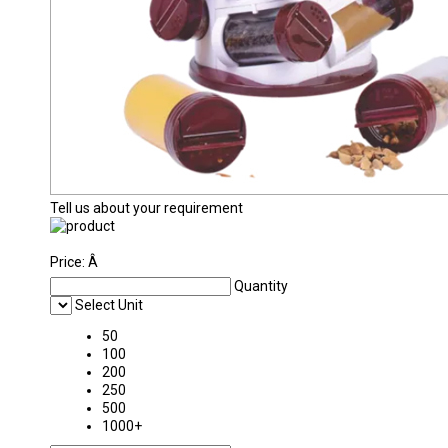
Tell us about your requirement
Price:
Â
Quantity
Select Unit
50
100
200
250
500
1000+