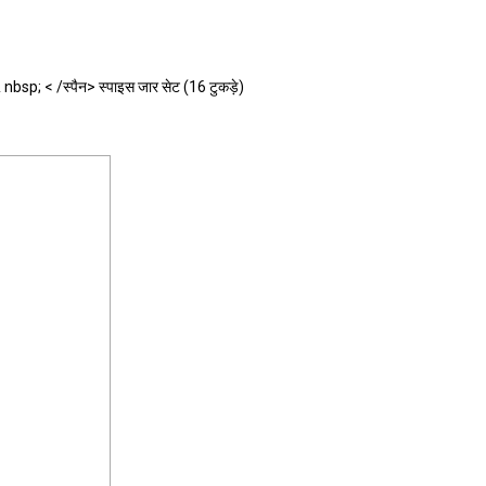
 & nbsp; < /स्पैन> स्पाइस जार सेट (16 टुकड़े)