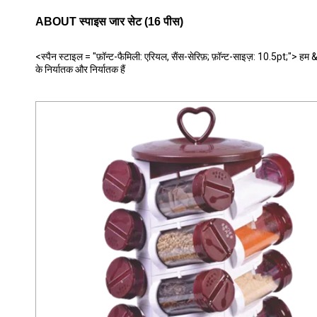
ABOUT स्पाइस जार सेट (16 पीस)
<स्पैन स्टाइल = "फ़ॉन्ट-फैमिली: एरियल, सैंस-सेरिफ़; फ़ॉन्ट-साइज़: 10.5pt;"> हम
के निर्यातक और निर्यातक हैं