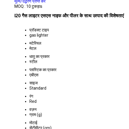
मूल्य/उद्धरण प्राप्त करें
MOQ :
10 टुकड़ाs
I20 गैस लाइटर एसएस नाइफ और पीलर के साथ उत्पाद की विशेषताएं
प्रॉडक्ट टाइप
gas lighter
मटेरियल
मेटल
धातु का प्रकार
स्टील
प्लास्टिक का प्रकार
एबीएस
साइज
Standard
रंग
Red
वज़न
ग्राम (g)
मोटाई
सेंटीमीटर (cm)