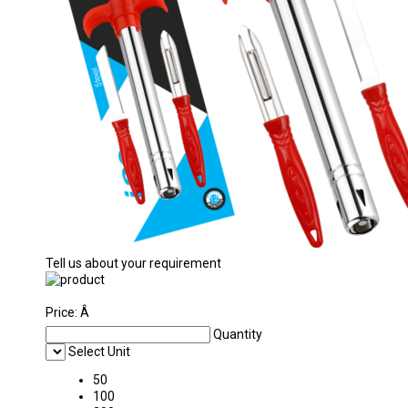
Tell us about your requirement
Price:
Â
Quantity
Select Unit
50
100