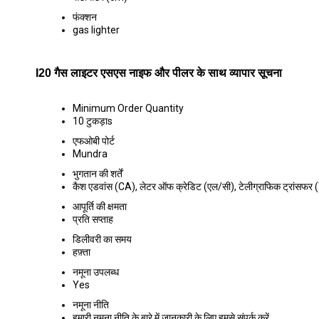
फंक्शन
gas lighter
I20 गैस लाइटर एसएस नाइफ और पीलर के साथ व्यापार सूचना
Minimum Order Quantity
10 टुकड़ाs
एफओबी पोर्ट
Mundra
भुगतान की शर्तें
कैश एडवांस (CA), लेटर ऑफ क्रेडिट (एल/सी), टेलीग्राफिक ट्रांसफर 
आपूर्ति की क्षमता
प्रति सप्ताह
डिलीवरी का समय
हफ़्ता
नमूना उपलब्ध
Yes
नमूना नीति
हमारी नमूना नीति के बारे में जानकारी के लिए हमसे संपर्क करें