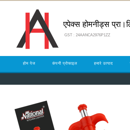
एपेक्स होमनीड्स प्रा।
GST : 24AANCA2976P1ZZ
होम पेज
कंपनी प्रोफाइल
हमारे उत्पाद