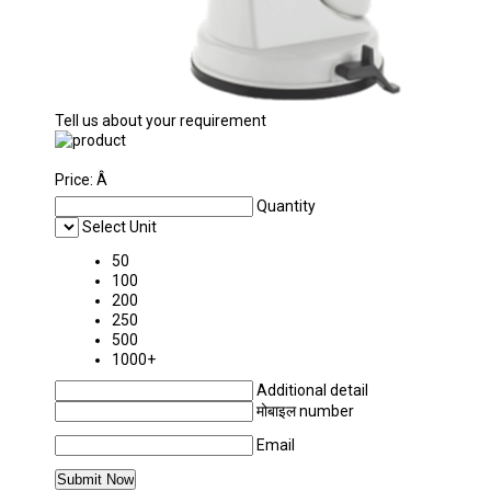
Tell us about your requirement
Price:
Â
Quantity
Select Unit
50
100
200
250
500
1000+
Additional detail
मोबाइल number
Email