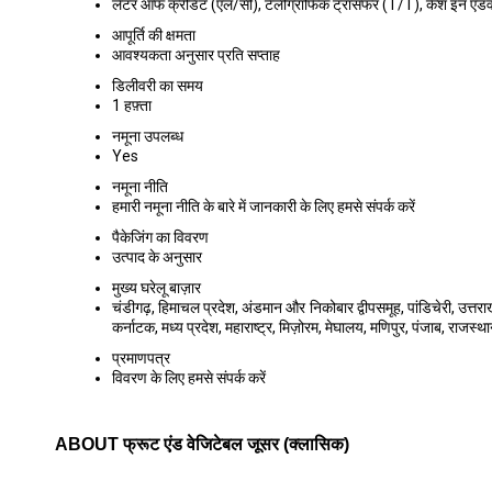
लेटर ऑफ क्रेडिट (एल/सी), टेलीग्राफिक ट्रांसफर (T/T), कैश इन एडव
आपूर्ति की क्षमता
आवश्यकता अनुसार प्रति सप्ताह
डिलीवरी का समय
1 हफ़्ता
नमूना उपलब्ध
Yes
नमूना नीति
हमारी नमूना नीति के बारे में जानकारी के लिए हमसे संपर्क करें
पैकेजिंग का विवरण
उत्पाद के अनुसार
मुख्य घरेलू बाज़ार
चंडीगढ़, हिमाचल प्रदेश, अंडमान और निकोबार द्वीपसमूह, पांडिचेरी, उत्तरा
कर्नाटक, मध्य प्रदेश, महाराष्ट्र, मिज़ोरम, मेघालय, मणिपुर, पंजाब, राजस्था
प्रमाणपत्र
विवरण के लिए हमसे संपर्क करें
ABOUT फ्रूट एंड वेजिटेबल जूसर (क्लासिक)