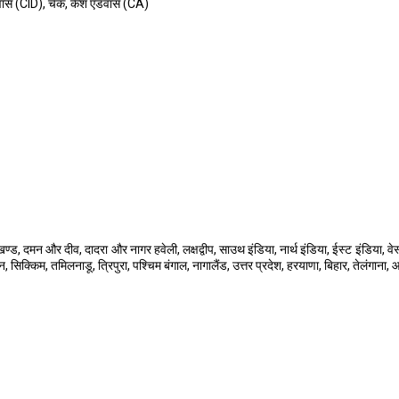
ांस (CID), चेक, कैश एडवांस (CA)
खण्ड, दमन और दीव, दादरा और नागर हवेली, लक्षद्वीप, साउथ इंडिया, नार्थ इंडिया, ईस्ट इंडिया, व
न, सिक्किम, तमिलनाडू, त्रिपुरा, पश्चिम बंगाल, नागालैंड, उत्तर प्रदेश, हरयाणा, बिहार, तेलंगाना